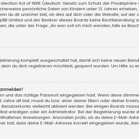
tection Act of 1998 (deutsch: Gesetz zum Schutz der Privatsphäre vo
licherweise persönliche Daten von Kindern unter 13 Jahren erheben,
du dir unsicher bist, ob dies auf dich oder die Website, auf der du d
hpBB Limited und der Besitzer dieses Boards keine Rechtsberatung an
chen, die unter der Frage „An wen soll ich mich wenden, falls es Be
gistrierung komplett ausgeschaltet hat, damit sich keine neuen Ben
dem du dich registrieren möchtest, gesperrt wurden. Um Hilfe zu er
t anmelden!
men und das richtige Passwort eingegeben hast. Wenn diese stimme
13 Jahre alt bist, musst du bzw. einer deiner Eltern oder deiner Erz
in Benutzerkonto vielleicht aktiviert werden. Bei einigen Boards müs
t erledigen oder ein Administrator. Bei der Registrierung wurde dir m
 enthaltenen Anweisungen. Ansonsten prüfe, ob du deine E-Mail-Adr
her bist, dass deine E-Mail-Adresse korrekt eingegeben wurde, dann