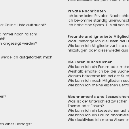
Private Nachrichten
Ich kann keine Privaten Nachricht
Ich bekomme ständig unerwünscht
r Online-Liste auftaucht?
Ich habe eine Spam-E-Mail von ei
ht immer noch falsch!
Freunde und ignorierte Mitglied
hl!
Wozu benötige ich die Listen der F
en angezeigt werden?
Wie kann ich Mitglieder zur Liste de
hinzufügen oder diese wieder aus 
, werde ich aufgefordert, mich
Die Foren durchsuchen
Wie kann ich ein Forum oder meh
Weshalb erhalte ich bei der Suche
Warum bekomme ich bei der Suche 
Wie kann ich nach Mitgliedern su
Wie kann ich meine eigenen Beit
len?
Abonnements und Lesezeiche
Was ist der Unterschied zwischen
Thema oder Forum?
Wie kann ich ein Lesezeichen auf
Wie kann ich ein Forum abonnier
Wie deaktiviere ich meine Abonn
en eines Beitrags?