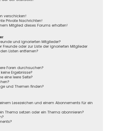
en verschicken!
e Private Nachrichten!
nem Mitglied dieses Forums erhalten!
er
reunde und ignorierten Mitglieder?
r Freunde oder zur Liste der ignorierten Mitglieder
den Listen entfernen?
rere Foren durchsuchen?
 keine Ergebnisse?
eine leere Seite?
chen?
räge und Themen finden?
n
 einem Lesezeichen und einem Abonnements für ein
 ein Thema setzen oder ein Thema abonnieren?
en?
ements?