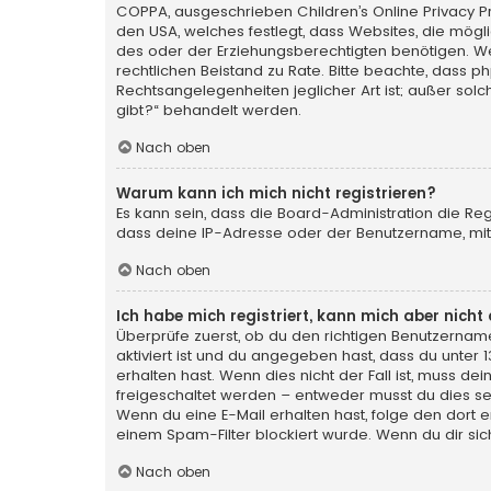
COPPA, ausgeschrieben Children’s Online Privacy Pro
den USA, welches festlegt, dass Websites, die mög
des oder der Erziehungsberechtigten benötigen. Wenn 
rechtlichen Beistand zu Rate. Bitte beachte, dass p
Rechtsangelegenheiten jeglicher Art ist; außer sol
gibt?“ behandelt werden.
Nach oben
Warum kann ich mich nicht registrieren?
Es kann sein, dass die Board-Administration die Re
dass deine IP-Adresse oder der Benutzername, mit 
Nach oben
Ich habe mich registriert, kann mich aber nich
Überprüfe zuerst, ob du den richtigen Benutzerna
aktiviert ist und du angegeben hast, dass du unter 
erhalten hast. Wenn dies nicht der Fall ist, muss de
freigeschaltet werden – entweder musst du dies selbs
Wenn du eine E-Mail erhalten hast, folge den dort
einem Spam-Filter blockiert wurde. Wenn du dir sic
Nach oben