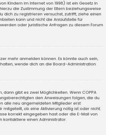
n Kindern im Internet von 1998) ist ein Gesetz in
 hierzu die Zustimmung der Eltern beziehungsweise
ich zu registrieren versuchst, zutrifft, ziehe einen
bieten kann und nicht die Anlaufstelle für
schwerden oder juristische Anfragen zu diesem Forum
utzer mehr anmelden können. Es könnte auch sein,
halten, wende dich an die Board-Administration.
n, dann gibt es zwei Möglichkeiten. Wenn
COPPA
iehungsberechtigten den Anweisungen folgen, die du
sen alle neu angemeldeten Mitglieder erst
itgeteilt, ob eine Aktivierung nötig ist oder nicht.
esse korrekt eingegeben hast oder die E-Mail von
 kontaktiere einen Administrator.