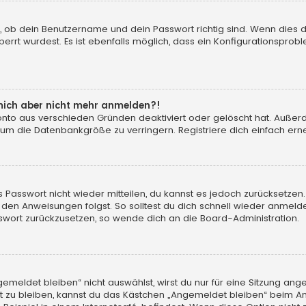
, ob dein Benutzername und dein Passwort richtig sind. Wenn dies d
errt wurdest. Es ist ebenfalls möglich, dass ein Konfigurationsprobl
n mich aber nicht mehr anmelden?!
konto aus verschieden Gründen deaktiviert oder gelöscht hat. Auße
 um die Datenbankgröße zu verringern. Registriere dich einfach erne
tes Passwort nicht wieder mitteilen, du kannst es jedoch zurücksetz
 den Anweisungen folgst. So solltest du dich schnell wieder anmeld
asswort zurückzusetzen, so wende dich an die Board-Administration.
eldet bleiben“ nicht auswählst, wirst du nur für eine Sitzung ang
 zu bleiben, kannst du das Kästchen „Angemeldet bleiben“ beim An