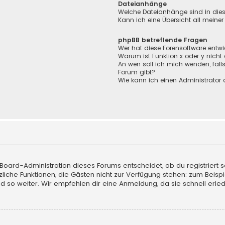
Dateianhänge
Welche Dateianhänge sind in die
Kann ich eine Übersicht all meine
phpBB betreffende Fragen
Wer hat diese Forensoftware entwi
Warum ist Funktion x oder y nicht
An wen soll ich mich wenden, fall
Forum gibt?
Wie kann ich einen Administrator 
 Board-Administration dieses Forums entscheidet, ob du registriert s
sätzliche Funktionen, die Gästen nicht zur Verfügung stehen: zum Beisp
d so weiter. Wir empfehlen dir eine Anmeldung, da sie schnell erledigt