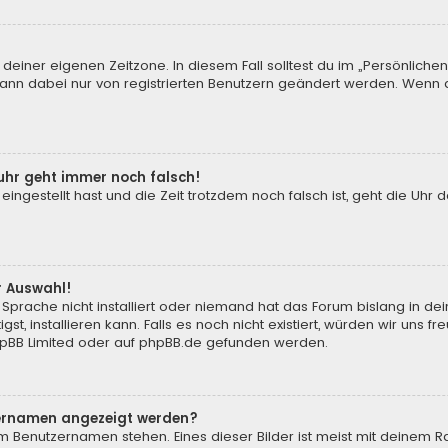
 deiner eigenen Zeitzone. In diesem Fall solltest du im „Persönliche
 kann dabei nur von registrierten Benutzern geändert werden. Wenn du n
enuhr geht immer noch falsch!
 eingestellt hast und die Zeit trotzdem noch falsch ist, geht die Uhr 
.
r Auswahl!
Sprache nicht installiert oder niemand hat das Forum bislang in de
st, installieren kann. Falls es noch nicht existiert, würden wir uns
pBB Limited
oder auf
phpBB.de
gefunden werden.
tzernamen angezeigt werden?
m Benutzernamen stehen. Eines dieser Bilder ist meist mit deinem Ra