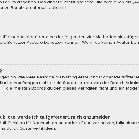
m Forum angeben. Das andere, meist größere, Bild wird auch als „Ava
r zu Benutzer unterschiedlich ist.
ofil“ einen Avatar über eine der folgenden vier Methoden hinzufüge
ie Benutzer Avatare benutzen können. Wenn du keinen Avatar benut
?
en an, wie viele Beiträge du bislang erstellt hast oder identifizi
aut eines Ranges nicht direkt ändern, da sie von der Board-Adminis
 — die meisten Boards dulden dieses Verhalten nicht und ein Moder
k klicke, werde ich aufgefordert, mich anzumelden.
-Mail-Funktion für Nachrichten an andere Benutzer nutzen, falls dies
ms durch Gäste verhindern.