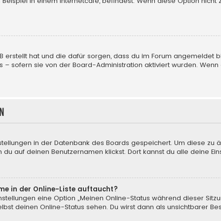
eispiel in einem Internetcafé, befindest. Wenn diese Option nicht 
BB erstellt hat und die dafür sorgen, dass du im Forum angemeldet
us – sofern sie von der Board-Administration aktiviert wurden. We
n
nstellungen in der Datenbank des Boards gespeichert. Um diese zu ä
 du auf deinen Benutzernamen klickst. Dort kannst du alle deine Ein
me in der Online-Liste auftaucht?
instellungen eine Option „Meinen Online-Status während dieser Sitz
bst deinen Online-Status sehen. Du wirst dann als unsichtbarer Be