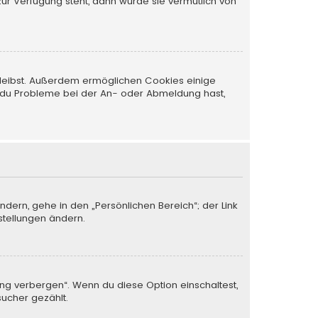
zur Verfügung steht, dann wurde sie vermutlich von
 bleibst. Außerdem ermöglichen Cookies einige
nn du Probleme bei der An- oder Abmeldung hast,
ndern, gehe in den „Persönlichen Bereich“; der Link
stellungen ändern.
ung verbergen“. Wenn du diese Option einschaltest,
sucher gezählt.