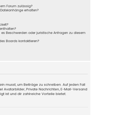
sem Forum zulässig?
r Dateianhänge erhalten?
ckelt?
 enthalten?
s es Beschwerden oder juristische Anfragen zu diesem
des Boards kontaktieren?
ein musst, um Beiträge zu schreiben. Auf jeden Fall
iel Avatarbilder, Private Nachrichten, E-Mail-Versand
 ist und dir zahlreiche Vorteile bietet.