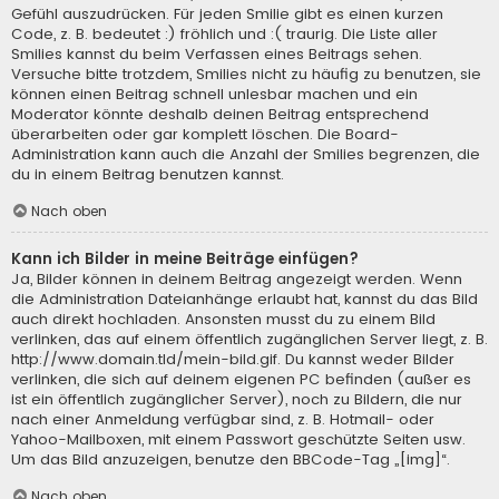
Gefühl auszudrücken. Für jeden Smilie gibt es einen kurzen
Code, z. B. bedeutet :) fröhlich und :( traurig. Die Liste aller
Smilies kannst du beim Verfassen eines Beitrags sehen.
Versuche bitte trotzdem, Smilies nicht zu häufig zu benutzen, sie
können einen Beitrag schnell unlesbar machen und ein
Moderator könnte deshalb deinen Beitrag entsprechend
überarbeiten oder gar komplett löschen. Die Board-
Administration kann auch die Anzahl der Smilies begrenzen, die
du in einem Beitrag benutzen kannst.
Nach oben
Kann ich Bilder in meine Beiträge einfügen?
Ja, Bilder können in deinem Beitrag angezeigt werden. Wenn
die Administration Dateianhänge erlaubt hat, kannst du das Bild
auch direkt hochladen. Ansonsten musst du zu einem Bild
verlinken, das auf einem öffentlich zugänglichen Server liegt, z. B.
http://www.domain.tld/mein-bild.gif. Du kannst weder Bilder
verlinken, die sich auf deinem eigenen PC befinden (außer es
ist ein öffentlich zugänglicher Server), noch zu Bildern, die nur
nach einer Anmeldung verfügbar sind, z. B. Hotmail- oder
Yahoo-Mailboxen, mit einem Passwort geschützte Seiten usw.
Um das Bild anzuzeigen, benutze den BBCode-Tag „[img]“.
Nach oben