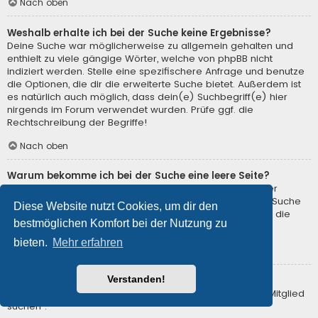
Nach oben
Weshalb erhalte ich bei der Suche keine Ergebnisse?
Deine Suche war möglicherweise zu allgemein gehalten und
enthielt zu viele gängige Wörter, welche von phpBB nicht
indiziert werden. Stelle eine spezifischere Anfrage und benutze
die Optionen, die dir die erweiterte Suche bietet. Außerdem ist
es natürlich auch möglich, dass dein(e) Suchbegriff(e) hier
nirgends im Forum verwendet wurden. Prüfe ggf. die
Rechtschreibung der Begriffe!
Nach oben
Warum bekomme ich bei der Suche eine leere Seite?
Deine Suche lieferte zu viele Ergebnisse, somit konnte der
Webserver sie nicht verarbeiten. Benutze die erweiterte Suche
Diese Website nutzt Cookies, um dir den
und gib spezifischere Suchbegriffe ein oder beschränke die
bestmöglichen Komfort bei der Nutzung zu
Suche auf verschiedene Unterforen.
bieten.
Mehr erfahren
Nach oben
Verstanden!
Wie kann ich nach Mitgliedern suchen?
Gehe zur „Mitglieder“-Seite und klicke auf „Nach einem Mitglied
suchen“.