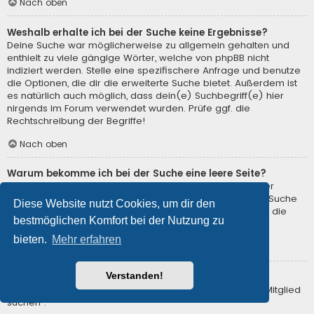
Nach oben
Weshalb erhalte ich bei der Suche keine Ergebnisse?
Deine Suche war möglicherweise zu allgemein gehalten und
enthielt zu viele gängige Wörter, welche von phpBB nicht
indiziert werden. Stelle eine spezifischere Anfrage und benutze
die Optionen, die dir die erweiterte Suche bietet. Außerdem ist
es natürlich auch möglich, dass dein(e) Suchbegriff(e) hier
nirgends im Forum verwendet wurden. Prüfe ggf. die
Rechtschreibung der Begriffe!
Nach oben
Warum bekomme ich bei der Suche eine leere Seite?
Deine Suche lieferte zu viele Ergebnisse, somit konnte der
Webserver sie nicht verarbeiten. Benutze die erweiterte Suche
Diese Website nutzt Cookies, um dir den
und gib spezifischere Suchbegriffe ein oder beschränke die
bestmöglichen Komfort bei der Nutzung zu
Suche auf verschiedene Unterforen.
bieten.
Mehr erfahren
Nach oben
Verstanden!
Wie kann ich nach Mitgliedern suchen?
Gehe zur „Mitglieder“-Seite und klicke auf „Nach einem Mitglied
suchen“.