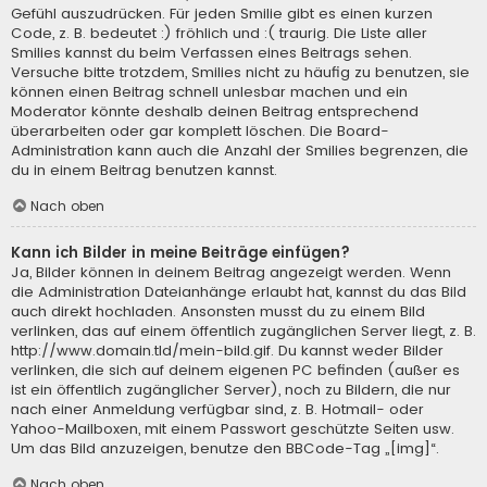
Gefühl auszudrücken. Für jeden Smilie gibt es einen kurzen
Code, z. B. bedeutet :) fröhlich und :( traurig. Die Liste aller
Smilies kannst du beim Verfassen eines Beitrags sehen.
Versuche bitte trotzdem, Smilies nicht zu häufig zu benutzen, sie
können einen Beitrag schnell unlesbar machen und ein
Moderator könnte deshalb deinen Beitrag entsprechend
überarbeiten oder gar komplett löschen. Die Board-
Administration kann auch die Anzahl der Smilies begrenzen, die
du in einem Beitrag benutzen kannst.
Nach oben
Kann ich Bilder in meine Beiträge einfügen?
Ja, Bilder können in deinem Beitrag angezeigt werden. Wenn
die Administration Dateianhänge erlaubt hat, kannst du das Bild
auch direkt hochladen. Ansonsten musst du zu einem Bild
verlinken, das auf einem öffentlich zugänglichen Server liegt, z. B.
http://www.domain.tld/mein-bild.gif. Du kannst weder Bilder
verlinken, die sich auf deinem eigenen PC befinden (außer es
ist ein öffentlich zugänglicher Server), noch zu Bildern, die nur
nach einer Anmeldung verfügbar sind, z. B. Hotmail- oder
Yahoo-Mailboxen, mit einem Passwort geschützte Seiten usw.
Um das Bild anzuzeigen, benutze den BBCode-Tag „[img]“.
Nach oben