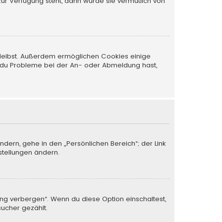
zur Verfügung steht, dann wurde sie vermutlich von
 bleibst. Außerdem ermöglichen Cookies einige
nn du Probleme bei der An- oder Abmeldung hast,
ndern, gehe in den „Persönlichen Bereich“; der Link
stellungen ändern.
ung verbergen“. Wenn du diese Option einschaltest,
sucher gezählt.