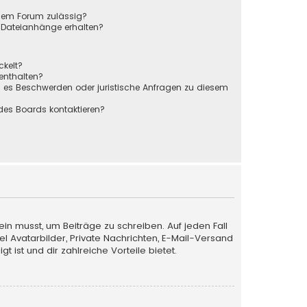
sem Forum zulässig?
r Dateianhänge erhalten?
ckelt?
 enthalten?
s es Beschwerden oder juristische Anfragen zu diesem
des Boards kontaktieren?
ein musst, um Beiträge zu schreiben. Auf jeden Fall
iel Avatarbilder, Private Nachrichten, E-Mail-Versand
 ist und dir zahlreiche Vorteile bietet.