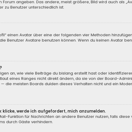
m Forum angeben. Das andere, meist größere, Bild wird auch als „Ava
r zu Benutzer unterschiedlich ist.
ofil“ einen Avatar über eine der folgenden vier Methoden hinzufüge
ie Benutzer Avatare benutzen können. Wenn du keinen Avatar benut
?
en an, wie viele Beiträge du bislang erstellt hast oder identifizi
aut eines Ranges nicht direkt ändern, da sie von der Board-Adminis
 — die meisten Boards dulden dieses Verhalten nicht und ein Moder
k klicke, werde ich aufgefordert, mich anzumelden.
-Mail-Funktion für Nachrichten an andere Benutzer nutzen, falls dies
ms durch Gäste verhindern.