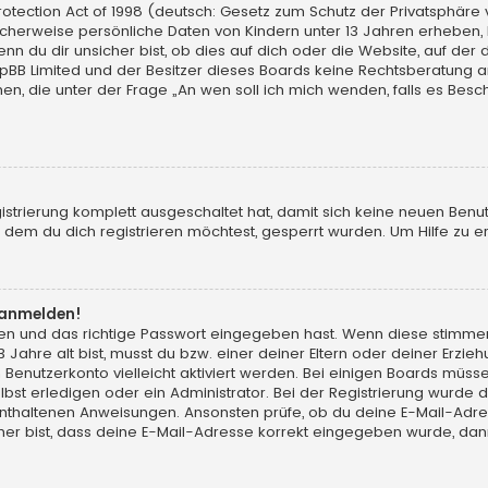
tection Act of 1998 (deutsch: Gesetz zum Schutz der Privatsphäre vo
licherweise persönliche Daten von Kindern unter 13 Jahren erheben,
du dir unsicher bist, ob dies auf dich oder die Website, auf der du d
hpBB Limited und der Besitzer dieses Boards keine Rechtsberatung an
chen, die unter der Frage „An wen soll ich mich wenden, falls es Be
gistrierung komplett ausgeschaltet hat, damit sich keine neuen Ben
dem du dich registrieren möchtest, gesperrt wurden. Um Hilfe zu er
t anmelden!
men und das richtige Passwort eingegeben hast. Wenn diese stimme
13 Jahre alt bist, musst du bzw. einer deiner Eltern oder deiner Erz
in Benutzerkonto vielleicht aktiviert werden. Bei einigen Boards müs
t erledigen oder ein Administrator. Bei der Registrierung wurde dir m
 enthaltenen Anweisungen. Ansonsten prüfe, ob du deine E-Mail-Adr
her bist, dass deine E-Mail-Adresse korrekt eingegeben wurde, dann