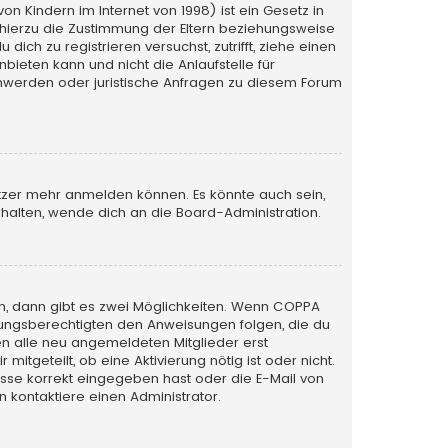
n Kindern im Internet von 1998) ist ein Gesetz in
 hierzu die Zustimmung der Eltern beziehungsweise
ich zu registrieren versuchst, zutrifft, ziehe einen
bieten kann und nicht die Anlaufstelle für
schwerden oder juristische Anfragen zu diesem Forum
utzer mehr anmelden können. Es könnte auch sein,
halten, wende dich an die Board-Administration.
n, dann gibt es zwei Möglichkeiten. Wenn
COPPA
iehungsberechtigten den Anweisungen folgen, die du
sen alle neu angemeldeten Mitglieder erst
itgeteilt, ob eine Aktivierung nötig ist oder nicht.
esse korrekt eingegeben hast oder die E-Mail von
 kontaktiere einen Administrator.