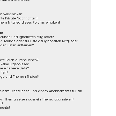
en verschicken!
e Private Nachrichten!
nem Mitglied dieses Forums erhalten!
er
reunde und ignorierten Mitglieder?
r Freunde oder zur Liste der ignorierten Mitglieder
den Listen entfernen?
rere Foren durchsuchen?
 keine Ergebnisse?
eine leere Seite?
chen?
räge und Themen finden?
n
 einem Lesezeichen und einem Abonnements für ein
 ein Thema setzen oder ein Thema abonnieren?
en?
ements?