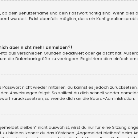
, ob dein Benutzername und dein Passwort richtig sind. Wenn dies d
errt wurdest. Es ist ebenfalls möglich, dass ein Konfigurationsprobl
n mich aber nicht mehr anmelden?!
konto aus verschieden Gründen deaktiviert oder gelöscht hat. Auße
 um die Datenbankgröße zu verringern. Registriere dich einfach erne
tes Passwort nicht wieder mitteilen, du kannst es jedoch zurücksetz
 den Anweisungen folgst. So solltest du dich schnell wieder anmeld
asswort zurückzusetzen, so wende dich an die Board-Administration.
eldet bleiben“ nicht auswählst, wirst du nur für eine Sitzung ang
 zu bleiben, kannst du das Kästchen „Angemeldet bleiben“ beim An