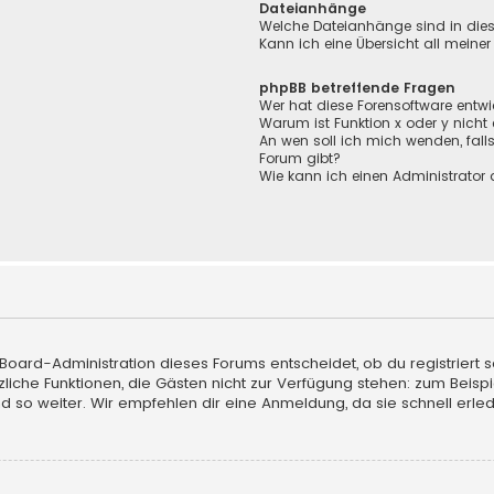
Dateianhänge
Welche Dateianhänge sind in die
Kann ich eine Übersicht all meine
phpBB betreffende Fragen
Wer hat diese Forensoftware entwi
Warum ist Funktion x oder y nicht
An wen soll ich mich wenden, fall
Forum gibt?
Wie kann ich einen Administrator 
 Board-Administration dieses Forums entscheidet, ob du registriert s
sätzliche Funktionen, die Gästen nicht zur Verfügung stehen: zum Beisp
d so weiter. Wir empfehlen dir eine Anmeldung, da sie schnell erledigt