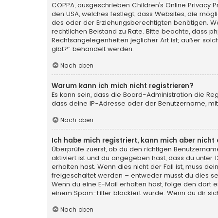
COPPA, ausgeschrieben Children’s Online Privacy Pro
den USA, welches festlegt, dass Websites, die mög
des oder der Erziehungsberechtigten benötigen. Wenn 
rechtlichen Beistand zu Rate. Bitte beachte, dass p
Rechtsangelegenheiten jeglicher Art ist; außer sol
gibt?“ behandelt werden.
Nach oben
Warum kann ich mich nicht registrieren?
Es kann sein, dass die Board-Administration die Re
dass deine IP-Adresse oder der Benutzername, mit 
Nach oben
Ich habe mich registriert, kann mich aber nich
Überprüfe zuerst, ob du den richtigen Benutzerna
aktiviert ist und du angegeben hast, dass du unter 
erhalten hast. Wenn dies nicht der Fall ist, muss de
freigeschaltet werden – entweder musst du dies selbs
Wenn du eine E-Mail erhalten hast, folge den dort
einem Spam-Filter blockiert wurde. Wenn du dir sic
Nach oben