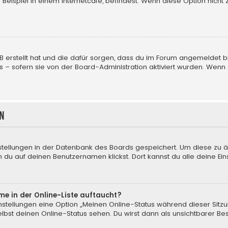
eispiel in einem Internetcafé, befindest. Wenn diese Option nicht 
BB erstellt hat und die dafür sorgen, dass du im Forum angemeldet
us – sofern sie von der Board-Administration aktiviert wurden. We
n
nstellungen in der Datenbank des Boards gespeichert. Um diese zu ä
 du auf deinen Benutzernamen klickst. Dort kannst du alle deine Ein
me in der Online-Liste auftaucht?
instellungen eine Option „Meinen Online-Status während dieser Sitz
bst deinen Online-Status sehen. Du wirst dann als unsichtbarer Be