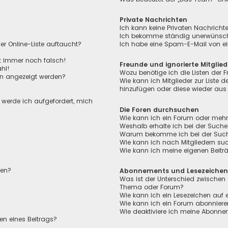
Private Nachrichten
Ich kann keine Privaten Nachricht
Ich bekomme ständig unerwünscht
r Online-Liste auftaucht?
Ich habe eine Spam-E-Mail von ei
ht immer noch falsch!
Freunde und ignorierte Mitglied
hl!
Wozu benötige ich die Listen der F
en angezeigt werden?
Wie kann ich Mitglieder zur Liste de
hinzufügen oder diese wieder aus 
, werde ich aufgefordert, mich
Die Foren durchsuchen
Wie kann ich ein Forum oder meh
Weshalb erhalte ich bei der Suche
Warum bekomme ich bei der Suche 
Wie kann ich nach Mitgliedern su
Wie kann ich meine eigenen Beit
len?
Abonnements und Lesezeiche
Was ist der Unterschied zwischen
Thema oder Forum?
Wie kann ich ein Lesezeichen auf
Wie kann ich ein Forum abonnier
Wie deaktiviere ich meine Abonn
en eines Beitrags?