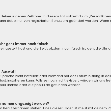
 deiner eigenen Zeitzone. In diesem Fall solltest du im „Persönliche
 kann dabei nur von registrierten Benutzern geändert werden. Wenn du n
enuhr geht immer noch falsch!
 eingestellt hast und die Zeit trotzdem noch falsch ist, geht die Uhr 
.
r Auswahl!
Sprache nicht installiert oder niemand hat das Forum bislang in de
st, installieren kann. Falls es noch nicht existiert, würden wir uns
pBB Limited
oder auf
phpBB.de
gefunden werden.
tzernamen angezeigt werden?
m Benutzernamen stehen. Eines dieser Bilder ist meist mit deinem Ra