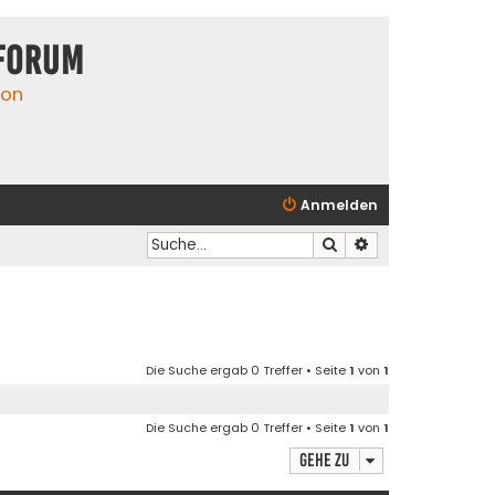
Forum
ion
Anmelden
Suche
Erweiterte Suche
Die Suche ergab 0 Treffer • Seite
1
von
1
Die Suche ergab 0 Treffer • Seite
1
von
1
Gehe zu