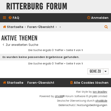
Ritterburg Forum
FAQ
Anmelden
S
Startseite
Foren-Übersicht
u
Aktive Themen
c
Zur erweiterten Suche
h
Die Suche ergab 0 Treffer • Seite
1
von
1
e
Es wurden keine passenden Ergebnisse gefunden.
Die Suche ergab 0 Treffer • Seite
1
von
1
Gehe zu
Startseite
Foren-Übersicht
Alle Cookies löschen
Flat Style by
Ian Bradley
Powered by
phpBB
® Forum Software © phpBB Limited
Deutsche Übersetzung durch
phpBB.de
Datenschutz
|
Nutzungsbedingungen