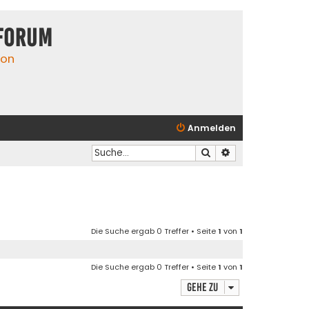
Forum
ion
Anmelden
Suche
Erweiterte Suche
Die Suche ergab 0 Treffer • Seite
1
von
1
Die Suche ergab 0 Treffer • Seite
1
von
1
Gehe zu