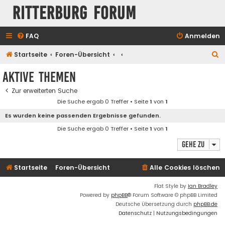
Ritterburg Forum
FAQ
Anmelden
S
Startseite
Foren-Übersicht
u
Aktive Themen
c
Zur erweiterten Suche
h
Die Suche ergab 0 Treffer • Seite
1
von
1
e
Es wurden keine passenden Ergebnisse gefunden.
Die Suche ergab 0 Treffer • Seite
1
von
1
Gehe zu
Startseite
Foren-Übersicht
Alle Cookies löschen
Flat Style by
Ian Bradley
Powered by
phpBB
® Forum Software © phpBB Limited
Deutsche Übersetzung durch
phpBB.de
Datenschutz
|
Nutzungsbedingungen