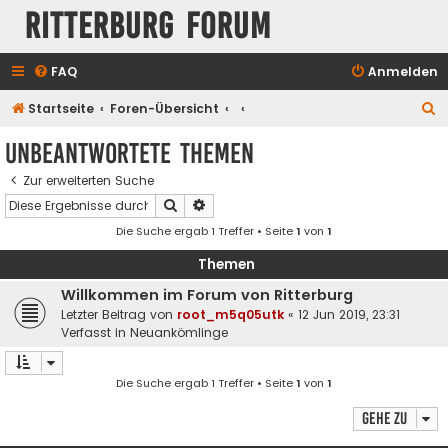
Ritterburg Forum
FAQ
Anmelden
S
Startseite
Foren-Übersicht
u
Unbeantwortete Themen
c
Zur erweiterten Suche
h
Suche
Erweiterte Suche
e
Die Suche ergab 1 Treffer • Seite
1
von
1
Themen
Willkommen im Forum von Ritterburg
Letzter Beitrag von
root_m5q05utk
«
12 Jun 2019, 23:31
Verfasst in
Neuankömlinge
Die Suche ergab 1 Treffer • Seite
1
von
1
Gehe zu