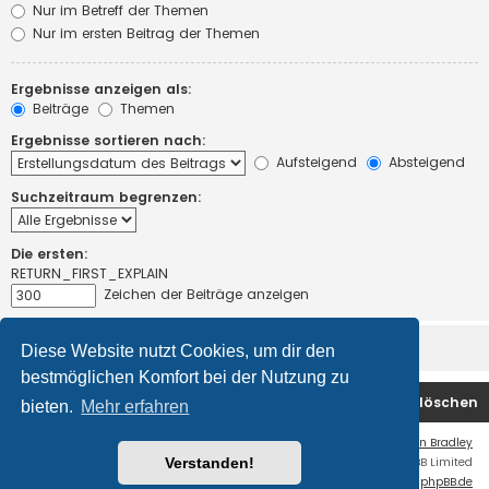
Nur im Betreff der Themen
Nur im ersten Beitrag der Themen
Ergebnisse anzeigen als:
Beiträge
Themen
Ergebnisse sortieren nach:
Aufsteigend
Absteigend
Suchzeitraum begrenzen:
Die ersten:
RETURN_FIRST_EXPLAIN
Zeichen der Beiträge anzeigen
Diese Website nutzt Cookies, um dir den
bestmöglichen Komfort bei der Nutzung zu
Startseite
Foren-Übersicht
Alle Cookies löschen
bieten.
Mehr erfahren
Flat Style by
Ian Bradley
Verstanden!
Powered by
phpBB
® Forum Software © phpBB Limited
Deutsche Übersetzung durch
phpBB.de