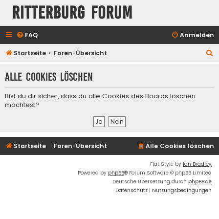
Ritterburg Forum
FAQ
Anmelden
S
Startseite
Foren-Übersicht
u
Alle Cookies löschen
c
h
Bist du dir sicher, dass du alle Cookies des Boards löschen
e
möchtest?
Startseite
Foren-Übersicht
Alle Cookies löschen
Flat Style by
Ian Bradley
Powered by
phpBB
® Forum Software © phpBB Limited
Deutsche Übersetzung durch
phpBB.de
Datenschutz
|
Nutzungsbedingungen