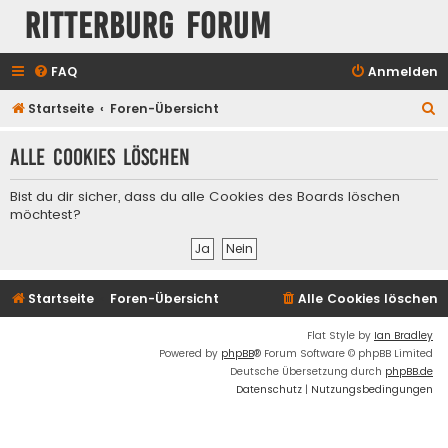
Ritterburg Forum
FAQ
Anmelden
S
Startseite
Foren-Übersicht
u
Alle Cookies löschen
c
h
Bist du dir sicher, dass du alle Cookies des Boards löschen
e
möchtest?
Startseite
Foren-Übersicht
Alle Cookies löschen
Flat Style by
Ian Bradley
Powered by
phpBB
® Forum Software © phpBB Limited
Deutsche Übersetzung durch
phpBB.de
Datenschutz
|
Nutzungsbedingungen