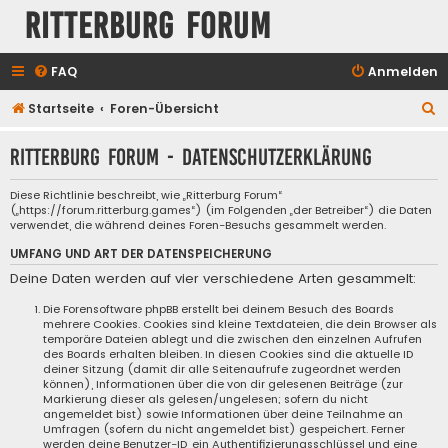
Ritterburg Forum
FAQ
Anmelden
S
Startseite
Foren-Übersicht
u
Ritterburg Forum - Datenschutzerklärung
c
h
Diese Richtlinie beschreibt, wie „Ritterburg Forum“
(„https://forum.ritterburg.games“) (im Folgenden „der Betreiber“) die Daten
e
verwendet, die während deines Foren-Besuchs gesammelt werden.
UMFANG UND ART DER DATENSPEICHERUNG
Deine Daten werden auf vier verschiedene Arten gesammelt:
Die Forensoftware phpBB erstellt bei deinem Besuch des Boards
mehrere Cookies. Cookies sind kleine Textdateien, die dein Browser als
temporäre Dateien ablegt und die zwischen den einzelnen Aufrufen
des Boards erhalten bleiben. In diesen Cookies sind die aktuelle ID
deiner Sitzung (damit dir alle Seitenaufrufe zugeordnet werden
können), Informationen über die von dir gelesenen Beiträge (zur
Markierung dieser als gelesen/ungelesen; sofern du nicht
angemeldet bist) sowie Informationen über deine Teilnahme an
Umfragen (sofern du nicht angemeldet bist) gespeichert. Ferner
werden deine Benutzer-ID, ein Authentifizierungsschlüssel und eine