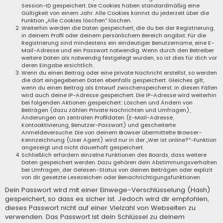
Session-ID gespeichert. Die Cookies haben standardmäßig eine
Gültigkeit von einem Jahr. Alle Cookies kannst du jederzeit über die
Funktion „Alle Cookies löschen“ löschen.
Weiterhin werden die Daten gespeichert, die du bei der Registrierung,
in deinem Profil oder deinem persönlichem Bereich angibst. Für die
Registrierung sind mindestens ein eindeutiger Benutzername, eine E-
Mail-Adresse und ein Passwort notwendig. Wenn durch den Betreiber
weitere Daten als notwendig festgelegt wurden, so ist dies für dich vor
deren Eingabe ersichtlich.
Wenn du einen Beitrag oder eine private Nachricht erstellst, so werden
die dort eingegebenen Daten ebenfalls gespeichert. Gleiches gilt,
wenn du einen Beitrag als Entwurf zwischenspeicherst. In diesen Fällen
wird auch deine IP-Adresse gespeichert. Die IP-Adresse wird weiterhin
bei folgenden Aktionen gespeichert: Löschen und Ändern von
Beiträgen (dazu zählen Private Nachrichten und Umfragen),
Änderungen an zentralen Profildaten (E-Mail-Adresse,
Kontoaktivierung, Benutzer-Passwort) und gescheiterte
Anmeldeversuche. Die von deinem Browser übermittelte Browser-
Kennzeichnung (User Agent) wird nur in der „Wer ist online?“-Funktion
angezeigt und nicht dauerhaft gespeichert.
Schließlich erfordern einzelne Funktionen des Boards, dass weitere
Daten gespeichert werden. Dazu gehören dein Abstimmungsverhalten
bei Umfragen, der Gelesen-Status von deinen Beiträgen oder explizit
von dir gesetzte Lesezeichen oder Benachrichtigungsfunktionen.
Dein Passwort wird mit einer Einwege-Verschlüsselung (Hash)
gespeichert, so dass es sicher ist. Jedoch wird dir empfohlen,
dieses Passwort nicht auf einer Vielzahl von Webseiten zu
verwenden. Das Passwort ist dein Schlüssel zu deinem