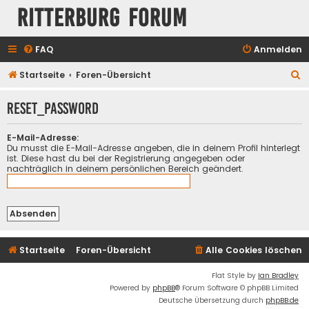
Ritterburg Forum
FAQ
Anmelden
S
Startseite
Foren-Übersicht
u
RESET_PASSWORD
c
h
E-Mail-Adresse:
e
Du musst die E-Mail-Adresse angeben, die in deinem Profil hinterlegt
ist. Diese hast du bei der Registrierung angegeben oder
nachträglich in deinem persönlichen Bereich geändert.
Startseite
Foren-Übersicht
Alle Cookies löschen
Flat Style by
Ian Bradley
Powered by
phpBB
® Forum Software © phpBB Limited
Deutsche Übersetzung durch
phpBB.de