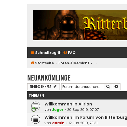
Schnellzugriff
FAQ
Startseite
Foren-Übersicht
Neuankömlinge
Suche
Erwe
Neues Thema
THEMEN
Willkommen in Alirion
von
Jagor
» 20 Sep 2019, 07:07
Willkommen im Forum von Ritterbur
von
admin
» 12 Jun 2019, 23:31