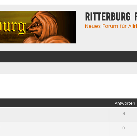
Ritterburg 
Neues Forum für Alir
iterte Suche
Antworten
4
g
0