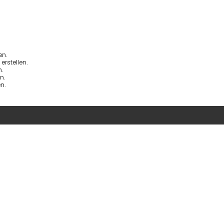
en.
rstellen.
.
n.
n.