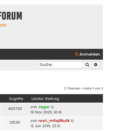
Forum
ion
Anmelden
Suche
Erweiterte Suche
2 Themen • Seite
1
von
1
Zugriffe
Letzter Beitrag
von
Jagor
400730
19 Nov 2020, 16:16
von
root_m5q05utk
21535
12 Jun 2019, 23:31