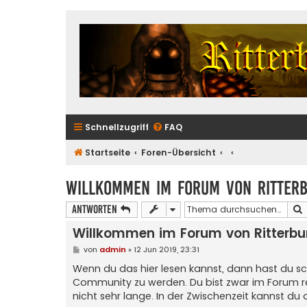
Schnellzugriff
FAQ
Startseite
Foren-Übersicht
Willkommen im Forum von Ritter
Antworten
Willkommen im Forum von Ritterbu
B
von
admin
»
12 Jun 2019, 23:31
e
i
Wenn du das hier lesen kannst, dann hast du sch
t
Community zu werden. Du bist zwar im Forum regi
r
a
nicht sehr lange. In der Zwischenzeit kannst du 
g