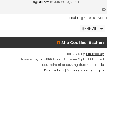
Registriert:
12 Jun 2019, 23:31
N
a
1 Beitrag • Seite
1
von
1
c
h
Gehe zu
o
b
e
Alle Cookies löschen
n
Flat Style by
Ian Bradley
Powered by
phpBB
® Forum Software © phpBB Limited
Deutsche Übersetzung durch
phpBB.de
Datenschutz
|
Nutzungsbedingungen