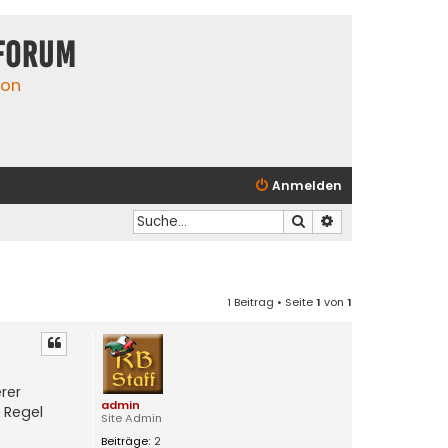
Forum
ion
Anmelden
Suche
Erweiterte Suche
1 Beitrag • Seite
1
von
1
rer
admin
 Regel
Site Admin
Beiträge:
2